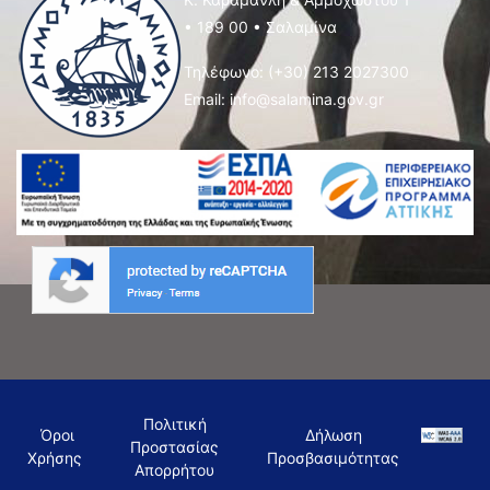
• 189 00 • Σαλαμίνα
Τηλέφωνο:
(+30) 213 2027300
Email:
info@salamina.gov.gr
Πολιτική
Όροι
Δήλωση
Προστασίας
Χρήσης
Προσβασιμότητας
Απορρήτου