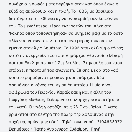
συνέχεια η σωρός μεταφέρθηκε στον ναό όπου έγινε η
εξόδιος ακολουθία και η ταφή. Το 1835, με βασιλικό
διατάγματα του Όθωνα έγινε ανακομιδή των λειψάνων
του. Το μεγαλύτερο μέρος των οστών του, πήγε στο
Φάληρο όπου τοποθετήθηκαν σε μνημείο μαζί με τα οστά
άλλων συναγωνιστών του και ένα μέρος των οστών
έμεινε στον Άγιο Δημήτριο. Το 1996 απεκαλύφθη ο τάφος
κατόπιν ενεργειών του τότε Δημάρχου Αθανασίου Μακρή
και του Εκκλησιαστικού Συμβουλίου. Στην αυλή του ναού
υπάρχει η προτομή του αγωνιστή. Επίσης μέσα στο ναό
και στο μαρμάρινο προσκυνητάρι υπάρχουν δύο
ασημένιες εικόνες του Αγίου Δημητρίου. Η μία είναι
αφιέρωμα του Γεωργίου Καραΐσκάκη και η άλλη του
Γιωργάκη Μάθεση, Σαλαμίνιου οπλαρχηγού και κτήτορα
του ναού. Ο ναός γιορτάζει στις 26 Οκτωβρίου. Ο ναός
βρίσκεται στο κέντρο της πόλης της Σαλαμίνας στην
αρχή της ομώνυμης οδού . Τηλέφωνο ναού.: 2104653972.
Εφημέριος : Πατήρ Ανάργυρος Ευδαίμων. Πηγή