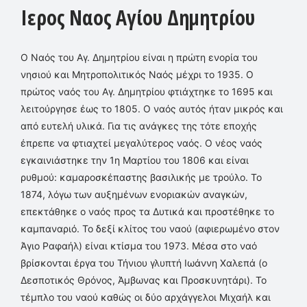
Ιερος Ναος Αγίου Δημητρίου
Ο Ναός του Αγ. Δημητρίου είναι η πρώτη ενορία του
νησιού και Μητροπολιτικός Ναός μέχρι το 1935. Ο
πρώτος ναός του Αγ. Δημητρίου φτιάχτηκε το 1695 και
λειτούργησε έως το 1805. Ο ναός αυτός ήταν μικρός και
από ευτελή υλικά. Για τις ανάγκες της τότε εποχής
έπρεπε να φτιαχτεί μεγαλύτερος ναός. Ο νέος ναός
εγκαινιάστηκε την 1η Μαρτίου του 1806 και είναι
ρυθμού: καμαροσκέπαστης βασιλικής με τρούλο. Το
1874, λόγω των αυξημένων ενοριακών αναγκών,
επεκτάθηκε ο ναός προς τα Δυτικά και προστέθηκε το
καμπαναριό. Το δεξί κλίτος του ναού (αφιερωμένο στον
Άγιο Ραφαήλ) είναι κτίσμα του 1973. Μέσα στο ναό
βρίσκονται έργα του Τήνιου γλυπτή Ιωάννη Χαλεπά (ο
Δεσποτικός Θρόνος, Άμβωνας και Προσκυνητάρι). Το
τέμπλο του ναού καθώς οι δύο αρχάγγελοι Μιχαήλ και