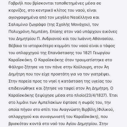
Γαβριήλ που βρίσκονται τοποθετημένες μέσα σε
κορνίζες, στο κεντρικό κλίτος του ναού, είναι
αγιογραφημένα από τον μεγάλο Νεοέλληνα και
Σαλαμίνιο ζωγράφο (της Σχολής Μονάχου), τον
Πολυχρόνη Λεμπέση. Επίσης στον ναό υπάρχουν εικόνες
του Δημητρίου Π. Ανδριανού και του Ιωάννη Αθανασίου.
Βέβαια το ιστορικότερο κομμάτι του ναού είναι ο τάφος
του οπλαρχηγού της Επανάστασης του 1821 Γεωργίου
Καραΐσκάκη. Ο Καραϊσκάκης όταν τραυματίστηκε στο
Φάληρο ζήτησε να τον πάνε στην Κούλουρη, στον Άη
Δημήτρη που τον είχε προστάτη για να τον γιατρέψει.
Στην πορεία προς το νησί η κατάσταση της υγείας του
επιδεινώθηκε και ζήτησε να ταφεί στον Άη Δημήτρη. Ο
Καραϊσκάκης ξεψύχησε μέσα στο πλοίο(23/4/1827). Έτσι
στο λιμάνι των Αμπελακίων έφτασε η σωρός του, την
οποία πήγαν στο σπίτι του Αναγνώστη Βιρβίλη,(Φιλικού,
οπλαρχηγού και συναγωνιστή του Καραΐσκάκη), που
βρισκόταν κοντά στο ναό του Αγίου Δημητρίου. Στην