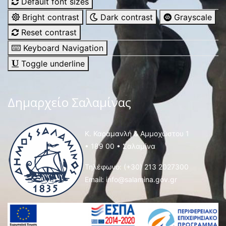
Default font sizes
Bright contrast
Dark contrast
Grayscale
Reset contrast
Keyboard Navigation
Toggle underline
Δημαρχείο Σαλαμίνας
Κ. Καραμανλή & Αμμοχώστου 1
• 189 00 • Σαλαμίνα
Τηλέφωνο:
(+30) 213 2027300
Email:
info@salamina.gov.gr