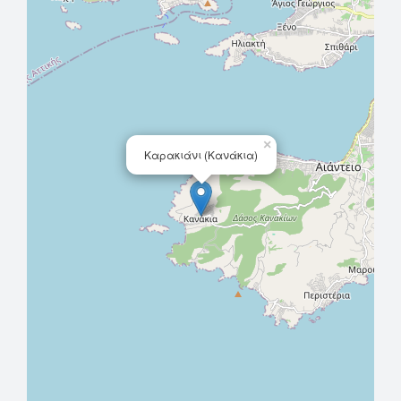
×
Καρακιάνι (Κανάκια)