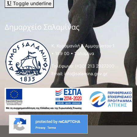
Toggle underline
Δημαρχείο Σαλαμίνας
Κ. Καραμανλή & Αμμοχώστου 1
• 189 00 • Σαλαμίνα
Τηλέφωνο:
(+30) 213 2027300
Email:
info@salamina.gov.gr