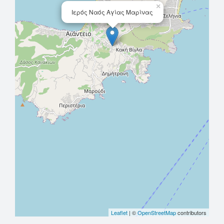
×
Ιερός Ναός Αγίας Μαρίνας
Leaflet
| ©
OpenStreetMap
contributors