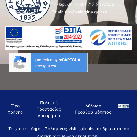
Τηλέφωνο:
(+30) 213 2027300
Email:
info@salamina.gov.gr
Πολιτική
Όροι
Δήλωση
Προστασίας
Χρήσης
Προσβασιμότητας
Απορρήτου
To site του Δήμου Σαλαμίνας visit-salamina.gr βρίσκεται σε
διαρκή ανανέωση δεδομένων.