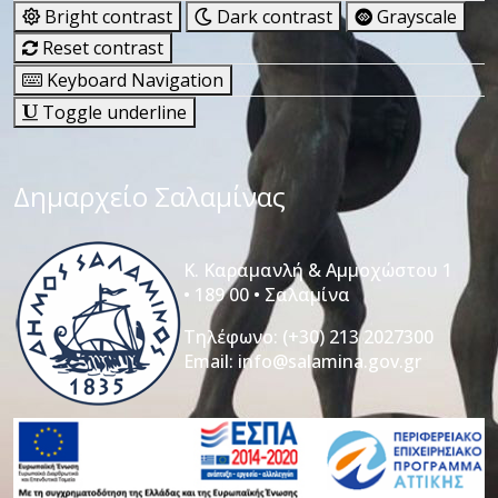
Bright contrast
Dark contrast
Grayscale
Reset contrast
Keyboard Navigation
Toggle underline
Δημαρχείο Σαλαμίνας
Κ. Καραμανλή & Αμμοχώστου 1
• 189 00 • Σαλαμίνα
Τηλέφωνο:
(+30) 213 2027300
Email:
info@salamina.gov.gr