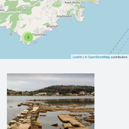
3
Leaflet
| ©
OpenStreetMap
contributors