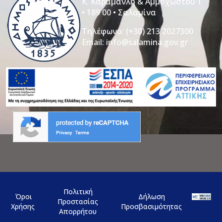
Κ. Καραμανλή & Αμμοχώστου 1
• 189 00 • Σαλαμίνα
Τηλέφωνο:
(+30) 213 2027300
Email:
info@salamina.gov.gr
Πολιτική
Όροι
Δήλωση
Προστασίας
Χρήσης
Προσβασιμότητας
Απορρήτου