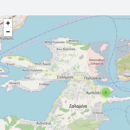
+
−
3