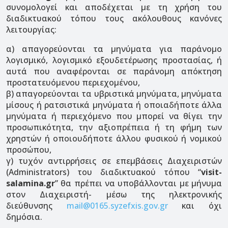
συνομολογεί και αποδέχεται με τη χρήση του
διαδικτυακού τόπου τους ακόλουθους κανόνες
λειτουργίας:
α) απαγορεύονται τα μηνύματα για παράνομο
λογισμικό, λογισμικό εξουδετέρωσης προστασίας, ή
αυτά που αναφέρονται σε παράνομη απόκτηση
προστατευόμενου περιεχομένου,
β) απαγορεύονται τα υβριστικά μηνύματα, μηνύματα
μίσους ή ρατσιστικά μηνύματα ή οποιαδήποτε άλλα
μηνύματα ή περιεχόμενο που μπορεί να θίγει την
προσωπικότητα, την αξιοπρέπεια ή τη φήμη των
χρηστών ή οποιουδήποτε άλλου φυσικού ή νομικού
προσώπου,
γ) τυχόν αντιρρήσεις σε επεμβάσεις Διαχειριστών
(Administrators) του διαδικτυακού τόπου “
visit-
salamina.gr
” θα πρέπει να υποβάλλονται με μήνυμα
στον Διαχειριστή- μέσω της ηλεκτρονικής
διεύθυνσης
mail@0165.syzefxis.gov.gr
και όχι
δημόσια.