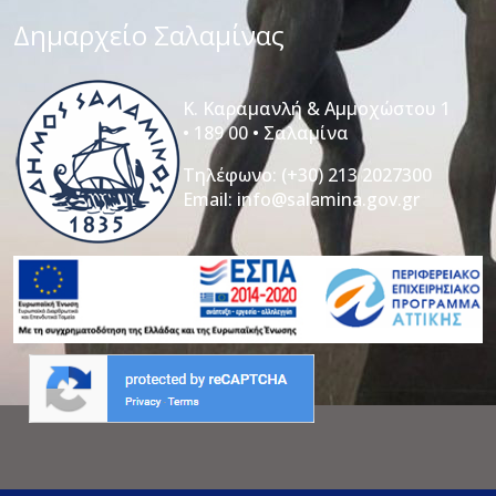
Δημαρχείο Σαλαμίνας
Κ. Καραμανλή & Αμμοχώστου 1
• 189 00 • Σαλαμίνα
Τηλέφωνο:
(+30) 213 2027300
Email:
info@salamina.gov.gr