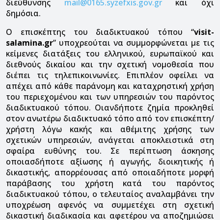
διεύθυνσης
mail@0165.syzefxis.gov.gr
και όχι
δημόσια.
Ο επισκέπτης του διαδικτυακού τόπου “
visit-
salamina.gr
” υποχρεούται να συμμορφώνεται με τις
κείμενες διατάξεις του ελληνικού, ευρωπαϊκού και
διεθνούς δικαίου και την σχετική νομοθεσία που
διέπει τις τηλεπικοινωνίες. Επιπλέον οφείλει να
απέχει από κάθε παράνομη και καταχρηστική χρήση
του περιεχομένου και των υπηρεσιών του παρόντος
διαδικτυακού τόπου. Οιανδήποτε ζημία προκληθεί
στον ανωτέρω διαδικτυακό τόπο από τον επισκέπτη/
χρήστη λόγω κακής και αθέμιτης χρήσης των
σχετικών υπηρεσιών, ανάγεται αποκλειστικά στη
σφαίρα ευθύνης του. Σε περίπτωση άσκησης
οποιασδήποτε αξίωσης ή αγωγής, διοικητικής ή
δικαστικής, απορρέουσας από οποιαδήποτε μορφή
παράβασης του χρήστη κατά του παρόντος
διαδικτυακού τόπου, ο τελευταίος αναλαμβάνει την
υποχρέωση αφενός να συμμετέχει στη σχετική
δικαστική διαδικασία και αφετέρου να αποζημιώσει