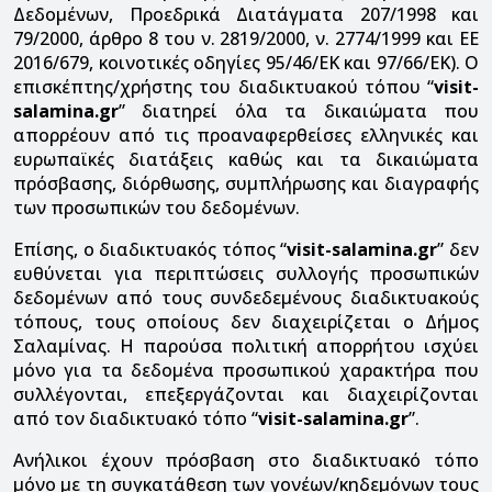
Δεδομένων, Προεδρικά Διατάγματα 207/1998 και
79/2000, άρθρο 8 του ν. 2819/2000, ν. 2774/1999 και ΕΕ
2016/679, κοινοτικές οδηγίες 95/46/ΕΚ και 97/66/ΕΚ). Ο
επισκέπτης/χρήστης του διαδικτυακού τόπου “
visit-
salamina.gr
” διατηρεί όλα τα δικαιώματα που
απορρέουν από τις προαναφερθείσες ελληνικές και
ευρωπαϊκές διατάξεις καθώς και τα δικαιώματα
πρόσβασης, διόρθωσης, συμπλήρωσης και διαγραφής
των προσωπικών του δεδομένων.
Επίσης, ο διαδικτυακός τόπος “
visit-salamina.gr
” δεν
ευθύνεται για περιπτώσεις συλλογής προσωπικών
δεδομένων από τους συνδεδεμένους διαδικτυακούς
τόπους, τους οποίους δεν διαχειρίζεται ο Δήμος
Σαλαμίνας. Η παρούσα πολιτική απορρήτου ισχύει
μόνο για τα δεδομένα προσωπικού χαρακτήρα που
συλλέγονται, επεξεργάζονται και διαχειρίζονται
από τον διαδικτυακό τόπο “
visit-salamina.gr
”.
Ανήλικοι έχουν πρόσβαση στο διαδικτυακό τόπο
μόνο με τη συγκατάθεση των γονέων/κηδεμόνων τους