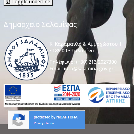
Toggle underline
Δημαρχείο Σαλαμίνας
Κ. Καραμανλή & Αμμοχώστου 1
• 189 00 • Σαλαμίνα
Τηλέφωνο:
(+30) 213 2027300
Email:
info@salamina.gov.gr