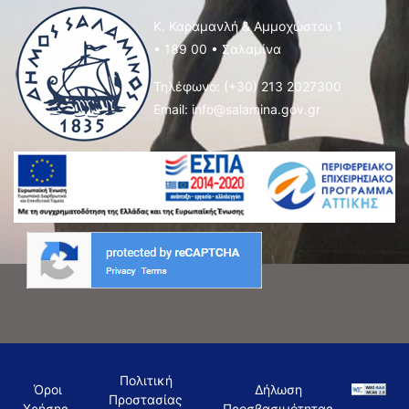
Κ. Καραμανλή & Αμμοχώστου 1
• 189 00 • Σαλαμίνα
Τηλέφωνο:
(+30) 213 2027300
Email:
info@salamina.gov.gr
Πολιτική
Όροι
Δήλωση
Προστασίας
Χρήσης
Προσβασιμότητας