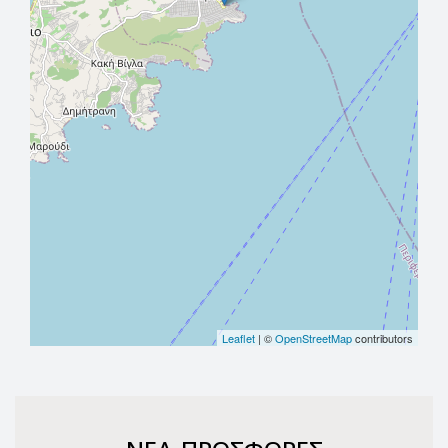
Leaflet
| ©
OpenStreetMap
contributors