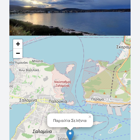
+
−
×
Παραλία Σελήνια